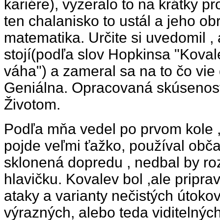
kariére), vyzeralo to na krátky p
ten chalanisko to ustál a jeho ob
matematika. Určite si uvedomil , 
stojí(podľa slov Hopkinsa "Koval
váha") a zameral sa na to čo vie
Geniálna. Opracovaná skúsenos
Životom.
Podľa mňa vedel po prvom kole ,
pojde veľmi ťažko, používal obč
sklonená dopredu , nedbal by r
hlavičku. Kovalev bol ,ale pripra
ataky a varianty nečistých útoko
výrazných, alebo teda viditelnýc