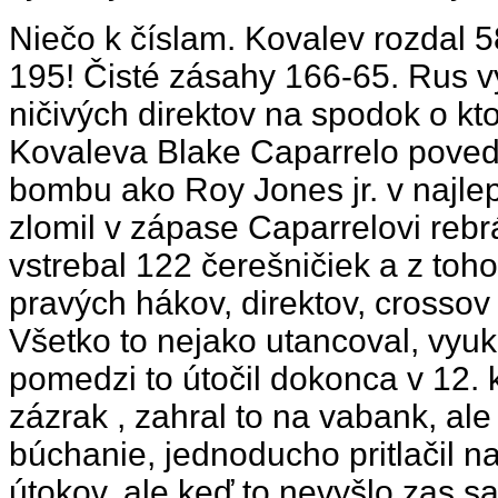
Niečo k číslam. Kovalev rozdal 
195! Čisté zásahy 166-65. Rus vys
ničivých direktov na spodok o kt
Kovaleva Blake Caparrelo poveda
bombu ako Roy Jones jr. v najle
zlomil v zápase Caparrelovi rebr
vstrebal 122 čerešničiek a z toh
pravých hákov, direktov, crossov
Všetko to nejako utancoval, vyuk
pomedzi to útočil dokonca v 12. 
zázrak , zahral to na vabank, al
búchanie, jednoducho pritlačil na
útokov, ale keď to nevyšlo zas sa