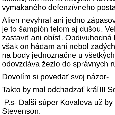
vymakaného defenzívneho posta
Alien nevyhral ani jedno zápasov
je to šampión telom aj dušou. V
zastaviť ani obísť. Obdivuhodná 
však on hádam ani nebol zadých
na body jednoznačne u všetkých
odovzdáva žezlo do správnych r
Dovolím si povedať svoj názor-
Takto by mal odchadzať kráľ!!! S
P.s- Další súper Kovaleva už by
Stevenson.