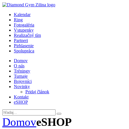
Kalendar
Ring
Fotogaléria
Vstupenky
Realizačný tím
Partneri
Pirhlasenie
Spolupráca
Domov
O nás
Tréningy
Turnaje
Bojovníci
Novinky
Pridaj článok
Kontakt
eSHOP
Domov
eSHOP