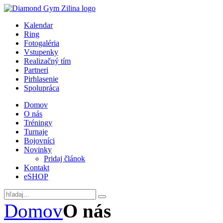
Kalendar
Ring
Fotogaléria
Vstupenky
Realizačný tím
Partneri
Pirhlasenie
Spolupráca
Domov
O nás
Tréningy
Turnaje
Bojovníci
Novinky
Pridaj článok
Kontakt
eSHOP
Domov
O nás