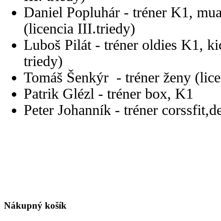
Daniel Popluhár - tréner K1, mua
(licencia III.triedy)
Luboš Pilát - tréner oldies K1, ki
triedy)
Tomáš Šenkýr - tréner ženy (licen
Patrik Glézl - tréner box, K1
Peter Johanník - tréner corssfit,det
Nákupný
košík