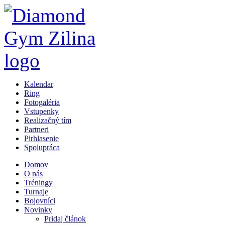
Kalendar
Ring
Fotogaléria
Vstupenky
Realizačný tím
Partneri
Pirhlasenie
Spolupráca
Domov
O nás
Tréningy
Turnaje
Bojovníci
Novinky
Pridaj článok