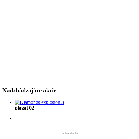
Nadchádzajúce
akcie
plagat 02
online doctor