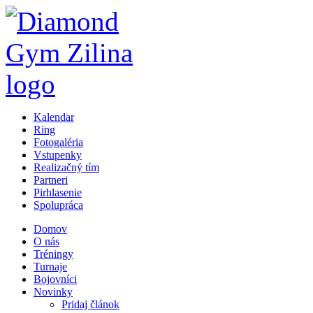
Kalendar
Ring
Fotogaléria
Vstupenky
Realizačný tím
Partneri
Pirhlasenie
Spolupráca
Domov
O nás
Tréningy
Turnaje
Bojovníci
Novinky
Pridaj článok