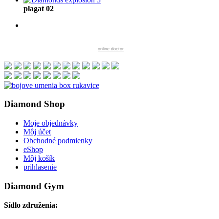
plagat 02
online doctor
Diamond
Shop
Moje objednávky
Môj účet
Obchodné podmienky
eShop
Môj košík
prihlasenie
Diamond
Gym
Sídlo združenia: