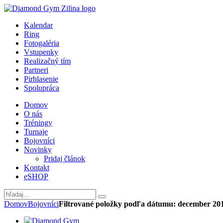
Kalendar
Ring
Fotogaléria
Vstupenky
Realizačný tím
Partneri
Pirhlasenie
Spolupráca
Domov
O nás
Tréningy
Turnaje
Bojovníci
Novinky
Pridaj článok
Kontakt
eSHOP
Domov
Bojovníci
Filtrované položky podľa dátumu: december 20