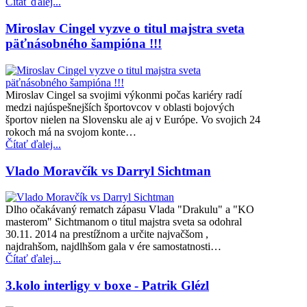
Čítať ďalej...
Miroslav Cingel vyzve o titul majstra sveta
päťnásobného šampióna !!!
Miroslav Cingel sa svojimi výkonmi počas kariéry radí
medzi najúspešnejších športovcov v oblasti bojových
športov nielen na Slovensku ale aj v Európe. Vo svojich 24
rokoch má na svojom konte…
Čítať ďalej...
Vlado Moravčík vs Darryl Sichtman
Dlho očakávaný rematch zápasu Vlada "Drakulu" a "KO
masterom" Sichtmanom o titul majstra sveta sa odohral
30.11. 2014 na prestížnom a určite najvačšom ,
najdrahšom, najdlhšom gala v ére samostatnosti…
Čítať ďalej...
3.kolo interligy v boxe - Patrik Glézl