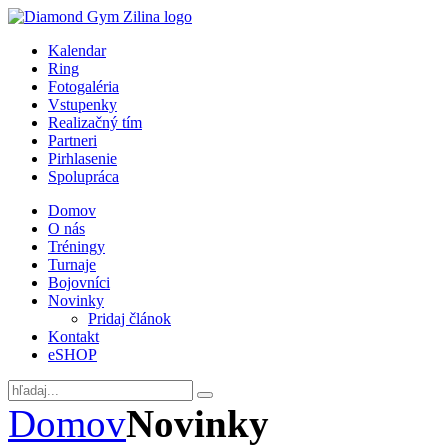
Kalendar
Ring
Fotogaléria
Vstupenky
Realizačný tím
Partneri
Pirhlasenie
Spolupráca
Domov
O nás
Tréningy
Turnaje
Bojovníci
Novinky
Pridaj článok
Kontakt
eSHOP
Domov
Novinky