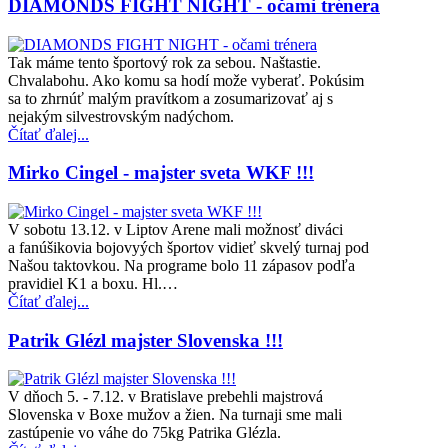
DIAMONDS FIGHT NIGHT - očami trénera
Tak máme tento športový rok za sebou. Naštastie.
Chvalabohu. Ako komu sa hodí može vyberať. Pokúsim
sa to zhrnúť malým pravítkom a zosumarizovať aj s
nejakým silvestrovským nadýchom.
Čítať ďalej...
Mirko Cingel - majster sveta WKF !!!
V sobotu 13.12. v Liptov Arene mali možnosť diváci
a fanúšikovia bojovyých športov vidieť skvelý turnaj pod
Našou taktovkou. Na programe bolo 11 zápasov podľa
pravidiel K1 a boxu. Hl.…
Čítať ďalej...
Patrik Glézl majster Slovenska !!!
V dňoch 5. - 7.12. v Bratislave prebehli majstrová
Slovenska v Boxe mužov a žien. Na turnaji sme mali
zastúpenie vo váhe do 75kg Patrika Glézla.