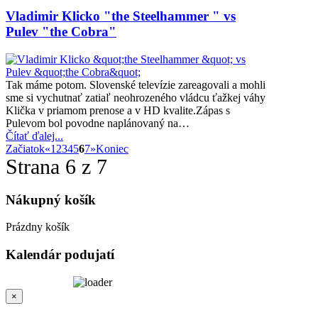
Vladimir Klicko "the Steelhammer " vs
Pulev "the Cobra"
Tak máme potom. Slovenské televízie zareagovali a mohli
sme si vychutnať zatiaľ neohrozeného vládcu ťažkej váhy
Klička v priamom prenose a v HD kvalite.Zápas s
Pulevom bol povodne naplánovaný na…
Čítať ďalej...
Začiatok
«
1
2
3
4
5
6
7
»
Koniec
Strana 6 z 7
Nákupný
košík
Prázdny košík
Kalendár
podujatí
×