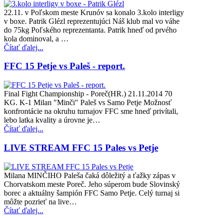
22.11. v Poľskom meste Krunóv sa konalo 3.kolo interligy
v boxe. Patrik Glézl reprezentujúci Náš klub mal vo váhe
do 75kg Poľského reprezentanta. Patrik hneď od prvého
kola dominoval, a …
Čítať ďalej...
FFC 15 Petje vs Paleš - report.
Final Fight Championship - Poreč(HR.) 21.11.2014 70
KG. K-1 Milan "Minči" Paleš vs Samo Petje Možnosť
konfrontácie na okruhu turnajov FFC sme hneď privítali,
lebo latka kvality a úrovne je…
Čítať ďalej...
LIVE STREAM FFC 15 Pales vs Petje
Milana MINČIHO Paleša čaká dôležitý a ťažky zápas v
Chorvatskom meste Poreč. Jeho súperom bude Slovinský
borec a aktuálny šampión FFC Samo Petje. Celý turnaj si
môžte pozrieť na live…
Čítať ďalej...